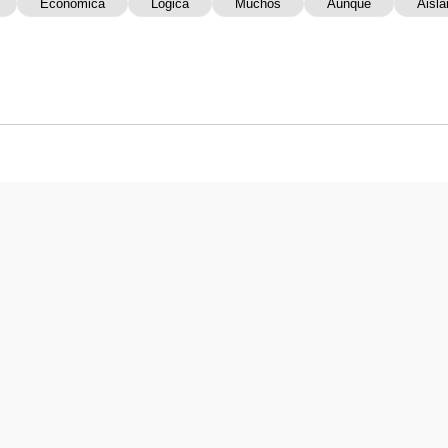
Económica
Lógica
Muchos
Aunque
Aisla