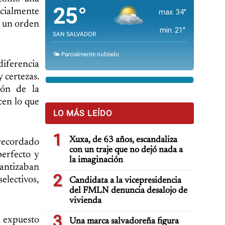
25°
ecialmente
max. 34°
e un orden
min. 21°
SAN SALVADOR
🌤️ Parcialmente nublado
diferencia
 certezas.
ión de la
cen lo que
LO MÁS LEÍDO
1
Xuxa, de 63 años, escandaliza
recordado
con un traje que no dejó nada a
perfecto y
la imaginación
rantizaban
2
electivos,
Candidata a la vicepresidencia
del FMLN denuncia desalojo de
vivienda
3
a expuesto
Una marca salvadoreña figura