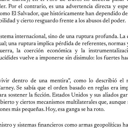
r. Por el contrario, es una advertencia directa y esp
 como El Salvador, que históricamente han dependido d
bilidad y cierto resguardo frente a los abusos del poder.
istema internacional, sino de una ruptura profunda. La 
ual; una ruptura implica pérdida de referentes, normas y
ra, la coerción económica y la instrumentalizac
cídides vuelve a imponerse sin disimulo: los fuertes ha
ivir dentro de una mentira”, como lo describió el 
Carney. Se sabía que el orden basado en reglas era im
para sostener la ficción. Estados Unidos y sus aliados ga
bierto y ciertos mecanismos multilaterales que, aunque s
nes más pequeñas. Hoy, esa ganga se ha roto.
nistro y sistemas financieros como armas geopolíticas h