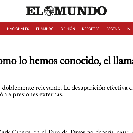
A
NACIONALES
EL MUNDO
OPINIÓN
DEPORTES
ESCENA
IA
como lo hemos conocido, el llam
s doblemente relevante. La desaparición efectiva d
n a presiones externas.
 Mark Carney, en el Foro de Davos no debería pasar