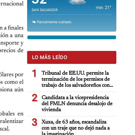
ernacional
min. 21°
SAN SALVADOR
🌤️ Parcialmente nublado
n a finales
sión a una
ansporte y
precios de
LO MÁS LEÍDO
1
Tribunal de EE.UU. permite la
ólares por
terminación de los permisos de
os como el
trabajo de los salvadoreños con
nsiona aún
TPS
2
Candidata a la vicepresidencia
del FMLN denuncia desalojo de
vivienda
obales en
3
ralentizar
Xuxa, de 63 años, escandaliza
con un traje que no dejó nada a
cal.
la imaginación