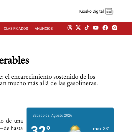
Kiosko Digital
CLASIFICADOS
ANUNCIOS
erables
e: el encarecimiento sostenido de los
an mucho más allá de las gasolineras.
Sábado 08, Agosto 2026
io de una
32°
 —de hasta
max. 33°