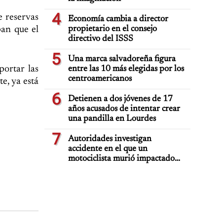
4
e reservas
Economía cambia a director
pan que el
propietario en el consejo
directivo del ISSS
5
Una marca salvadoreña figura
portar las
entre las 10 más elegidas por los
centroamericanos
e, ya está
6
Detienen a dos jóvenes de 17
años acusados de intentar crear
una pandilla en Lourdes
7
Autoridades investigan
accidente en el que un
motociclista murió impactado
por auto deportivo de lujo