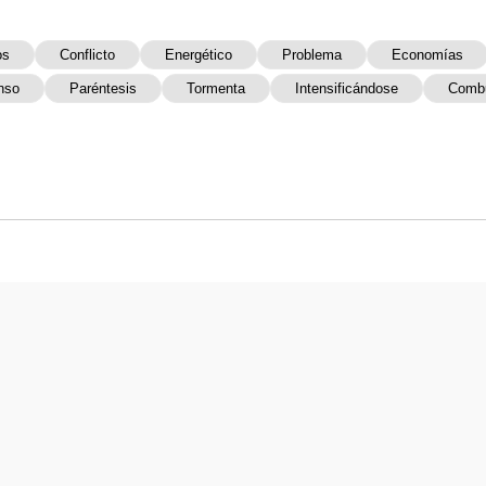
os
Conflicto
Energético
Problema
Economías
nso
Paréntesis
Tormenta
Intensificándose
Combu