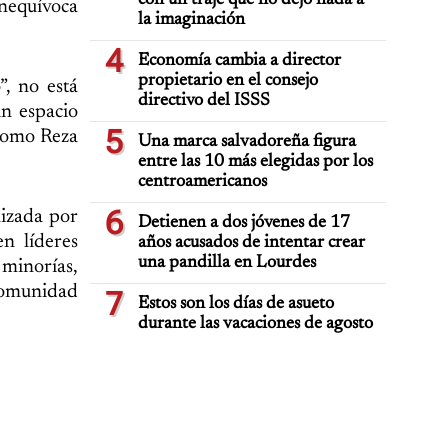
con un traje que no dejó nada a
inequívoca
la imaginación
4
Economía cambia a director
propietario en el consejo
, no está
directivo del ISSS
un espacio
5
 como Reza
Una marca salvadoreña figura
entre las 10 más elegidas por los
centroamericanos
6
lizada por
Detienen a dos jóvenes de 17
en líderes
años acusados de intentar crear
una pandilla en Lourdes
 minorías,
comunidad
7
Estos son los días de asueto
durante las vacaciones de agosto