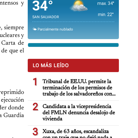
34°
ntensos y
max. 34°
min. 22°
SAN SALVADOR
e, siempre
🌤️ Parcialmente nublado
ucleares y
a Carta de
 de que el
LO MÁS LEÍDO
1
Tribunal de EE.UU. permite la
terminación de los permisos de
 reprimido
trabajo de los salvadoreños con
 ejecución
TPS
2
Candidata a la vicepresidencia
oder donde
del FMLN denuncia desalojo de
la Guardia
vivienda
3
Xuxa, de 63 años, escandaliza