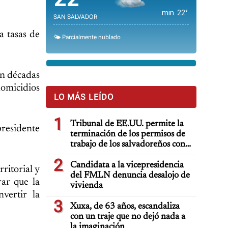
min. 22°
SAN SALVADOR
a tasas de
🌤️ Parcialmente nublado
on décadas
homicidios
LO MÁS LEÍDO
1
Tribunal de EE.UU. permite la
 presidente
terminación de los permisos de
trabajo de los salvadoreños con
TPS
2
Candidata a la vicepresidencia
ritorial y
del FMLN denuncia desalojo de
rar que la
vivienda
vertir la
3
Xuxa, de 63 años, escandaliza
con un traje que no dejó nada a
la imaginación