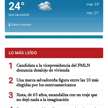
24°
max. 33°
min. 21°
SAN SALVADOR
🌡️ Cielos nubosos
LO MÁS LEÍDO
1
Candidata a la vicepresidencia del FMLN
denuncia desalojo de vivienda
2
Una marca salvadoreña figura entre las 10 más
elegidas por los centroamericanos
3
Xuxa, de 63 años, escandaliza con un traje que
no dejó nada a la imaginación