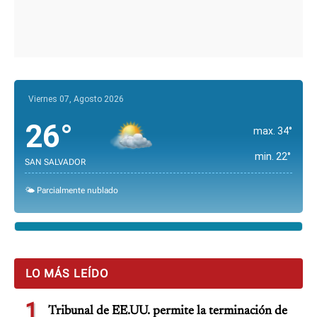
Viernes 07, Agosto 2026
26°
max. 34°
min. 22°
SAN SALVADOR
🌤️ Parcialmente nublado
LO MÁS LEÍDO
1
Tribunal de EE.UU. permite la terminación de