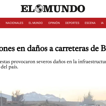
A
NACIONALES
EL MUNDO
OPINIÓN
DEPORTES
ESCENA
IA
nes en daños a carreteras de B
stas provocaron severos daños en la infraestructura
del país.