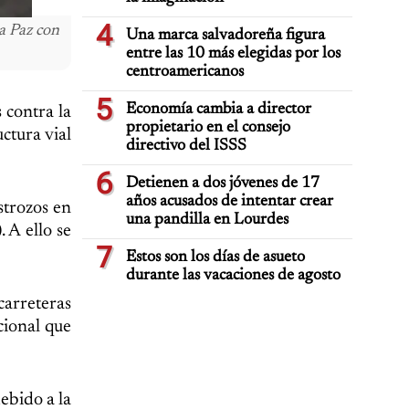
4
a Paz con
Una marca salvadoreña figura
entre las 10 más elegidas por los
centroamericanos
5
Economía cambia a director
 contra la
propietario en el consejo
ctura vial
directivo del ISSS
6
Detienen a dos jóvenes de 17
años acusados de intentar crear
strozos en
una pandilla en Lourdes
 A ello se
7
Estos son los días de asueto
durante las vacaciones de agosto
carreteras
cional que
debido a la