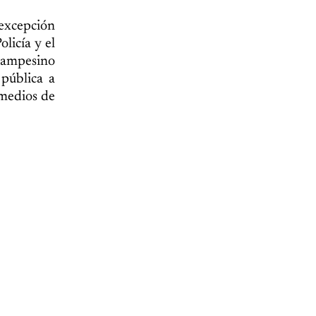
 excepción
olicía y el
 campesino
 pública a
 medios de