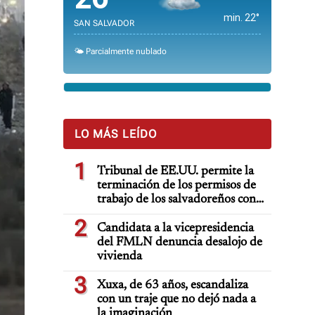
min. 22°
SAN SALVADOR
🌤️ Parcialmente nublado
LO MÁS LEÍDO
1
Tribunal de EE.UU. permite la
terminación de los permisos de
trabajo de los salvadoreños con
TPS
2
Candidata a la vicepresidencia
del FMLN denuncia desalojo de
vivienda
3
Xuxa, de 63 años, escandaliza
con un traje que no dejó nada a
la imaginación