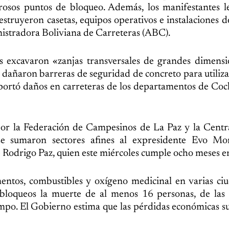
sos puntos de bloqueo. Además, los manifestantes l
struyeron casetas, equipos operativos e instalaciones de
nistradora Boliviana de Carreteras (ABC).
es excavaron «zanjas transversales de grandes dimens
as dañaron barreras de seguridad de concreto para utiliz
reportó daños en carreteras de los departamentos de C
 por la Federación de Campesinos de La Paz y la Cent
se sumaron sectores afines al expresidente Evo Mor
e Rodrigo Paz, quien este miércoles cumple ocho meses en
mentos, combustibles y oxígeno medicinal en varias ci
s bloqueos la muerte de al menos 16 personas, de las
iempo. El Gobierno estima que las pérdidas económicas s