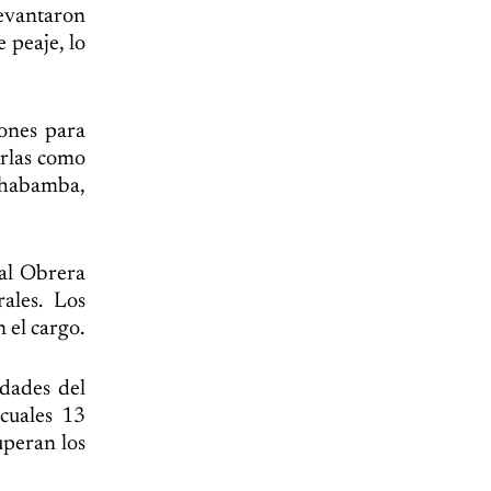
evantaron
 peaje, lo
iones para
arlas como
ochabamba,
ral Obrera
ales. Los
 el cargo.
udades del
 cuales 13
uperan los