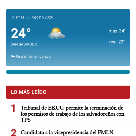
Viernes 07, Agosto 2026
24°
max. 34°
min. 22°
SAN SALVADOR
🌤️ Parcialmente nublado
LO MÁS LEÍDO
1
Tribunal de EE.UU. permite la terminación de
los permisos de trabajo de los salvadoreños con
TPS
2
Candidata a la vicepresidencia del FMLN