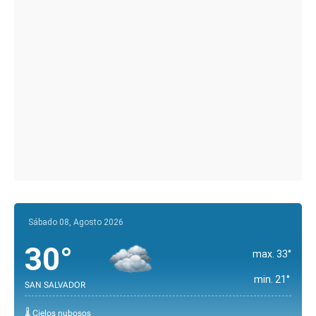
Sábado 08, Agosto 2026
30°
max. 33°
min. 21°
SAN SALVADOR
🌡️ Cielos nubosos