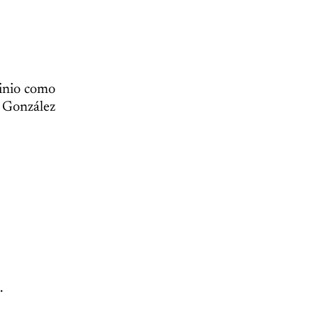
utinio como
o González
.