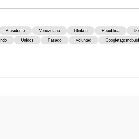
Presidente
Venezolano
Blinken
República
Do
undo
Unidos
Pasado
Voluntad
Googletagcmdpush