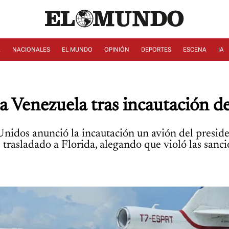
A
NACIONALES
EL MUNDO
OPINIÓN
DEPORTES
ESCENA
IA
 Venezuela tras incautación d
Unidos anunció la incautación un avión del presid
rasladado a Florida, alegando que violó las sanc