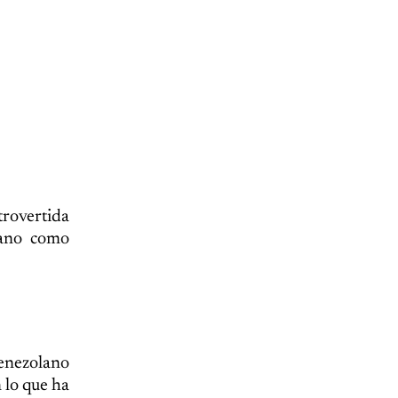
rovertida
lano como
venezolano
 lo que ha