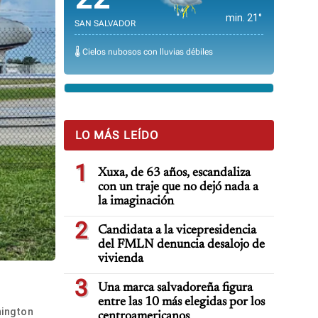
min. 21°
SAN SALVADOR
🌡️ Cielos nubosos con lluvias débiles
LO MÁS LEÍDO
1
Xuxa, de 63 años, escandaliza
con un traje que no dejó nada a
la imaginación
2
Candidata a la vicepresidencia
del FMLN denuncia desalojo de
vivienda
3
Una marca salvadoreña figura
entre las 10 más elegidas por los
hington
centroamericanos