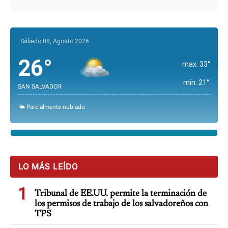
Sábado 08, Agosto 2026
26°
max. 33°
min. 21°
SAN SALVADOR
🌤️ Parcialmente nublado
LO MÁS LEÍDO
1
Tribunal de EE.UU. permite la terminación de
los permisos de trabajo de los salvadoreños con
TPS