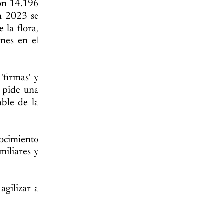
con 14.196
en 2023 se
 la flora,
ones en el
'firmas' y
s pide una
able de la
ocimiento
miliares y
agilizar a