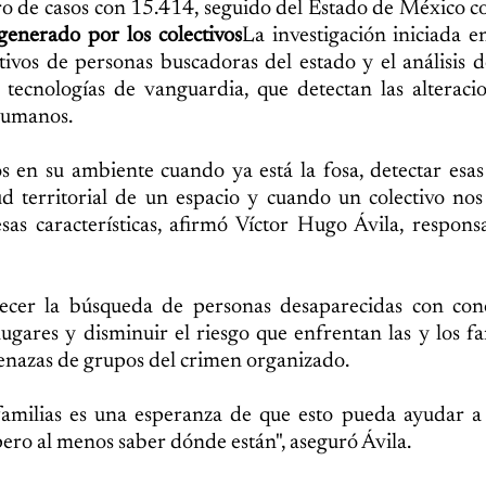
mero de casos con 15.414, seguido del Estado de México 
enerado por los colectivos
La investigación iniciada 
ivos de personas buscadoras del estado y el análisis de
 tecnologías de vanguardia, que detectan las alteraci
humanos.
 en su ambiente cuando ya está la fosa, detectar esas 
ud territorial de un espacio y cuando un colectivo no
as características, afirmó Víctor Hugo Ávila, respons
lecer la búsqueda de personas desaparecidas con con
 lugares y disminuir el riesgo que enfrentan las y los fa
enazas de grupos del crimen organizado.
 familias es una esperanza de que esto pueda ayudar a 
 pero al menos saber dónde están", aseguró Ávila.