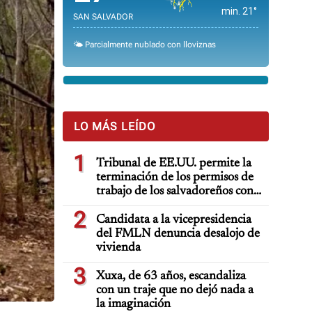
min. 21°
SAN SALVADOR
🌤️ Parcialmente nublado con lloviznas
LO MÁS LEÍDO
1
Tribunal de EE.UU. permite la
terminación de los permisos de
trabajo de los salvadoreños con
TPS
2
Candidata a la vicepresidencia
del FMLN denuncia desalojo de
vivienda
3
Xuxa, de 63 años, escandaliza
con un traje que no dejó nada a
la imaginación