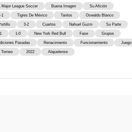
a Major League Soccer
Buena Imagen
Su Afición
-1
Tigres De México
Tantos
Oswaldo Blanco
ortillo
3-2
Cuartos
Nahuel Guzm
Su Parte
1
1-0
New York Red Bull
Fase
Grupos
diciones Pasadas
Renacimiento
Funcionamiento
Juego
Torneo
2022
Alajuelense