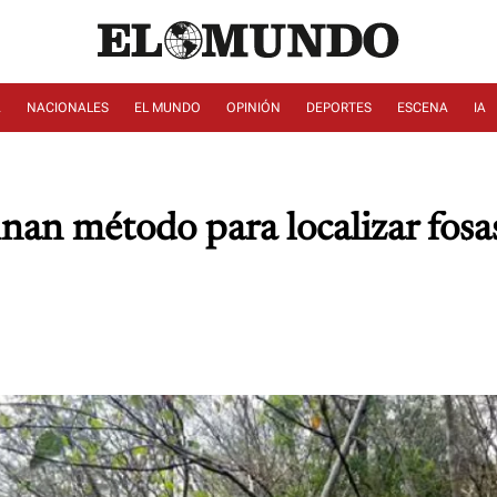
A
NACIONALES
EL MUNDO
OPINIÓN
DEPORTES
ESCENA
IA
inan método para localizar fos