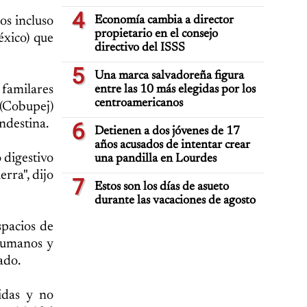
4
os incluso
Economía cambia a director
propietario en el consejo
éxico) que
directivo del ISSS
5
Una marca salvadoreña figura
 familares
entre las 10 más elegidas por los
centroamericanos
 (Cobupej)
ndestina.
6
Detienen a dos jóvenes de 17
años acusados de intentar crear
 digestivo
una pandilla en Lourdes
erra", dijo
7
Estos son los días de asueto
durante las vacaciones de agosto
spacios de
 humanos y
ado.
idas y no