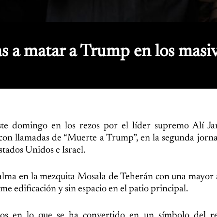
as a matar a Trump en los masi
ste domingo en los rezos por el líder supremo Alí J
y con llamadas de “Muerte a Trump”, en la segunda jorna
stados Unidos e Israel.
lma en la mezquita Mosala de Teherán con una mayor a
me edificación y sin espacio en el patio principal.
os en lo que se ha convertido en un símbolo del re