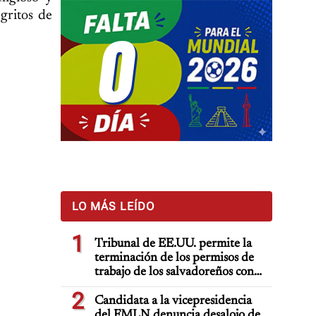
gritos de
0
LO MÁS LEÍDO
1
Tribunal de EE.UU. permite la
terminación de los permisos de
trabajo de los salvadoreños con
TPS
2
Candidata a la vicepresidencia
del FMLN denuncia desalojo de