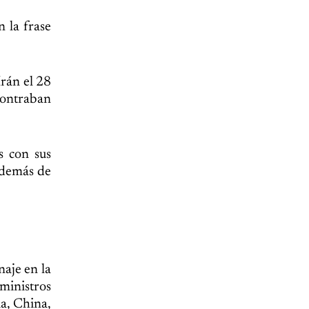
 la frase
Irán el 28
contraban
s con sus
además de
aje en la
 ministros
ia, China,