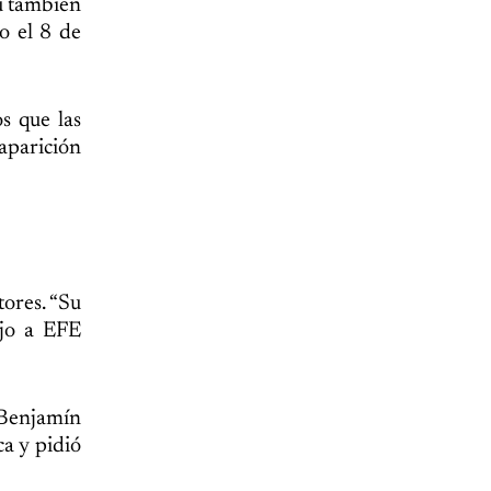
u también
o el 8 de
s que las
aparición
ores. “Su
ijo a EFE
 Benjamín
ca y pidió