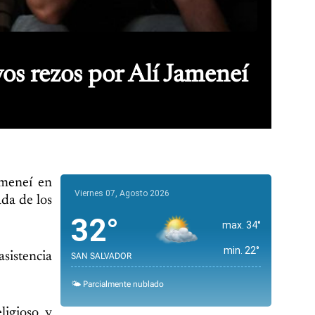
vos rezos por Alí Jameneí
ameneí en
Viernes 07, Agosto 2026
da de los
32°
max. 34°
min. 22°
sistencia
SAN SALVADOR
🌤️ Parcialmente nublado
ligioso y