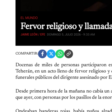
EL MUNDO
Fervor religioso y llamad
JAIME LEÓN / EFE
DOMINGO 5, JULIO 2026 - 9:33 AM
COMPARTIR:
Docenas de miles de personas participaron e
Teherán, en un acto lleno de fervor religioso 
funerales públicos del dirigente asesinado por E
Desde primera hora de la mañana no cabía un a
que ayer, con personas por los pasillos de la enor
Ondeaban banderas rojas, había puños alzad