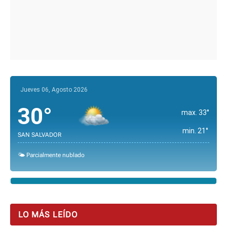
Jueves 06, Agosto 2026
30°
max. 33°
min. 21°
SAN SALVADOR
🌤️ Parcialmente nublado
LO MÁS LEÍDO