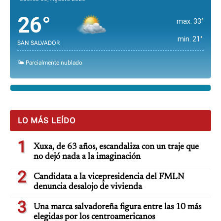
26°
max. 33°
min. 21°
SAN SALVADOR
🌤️ Parcialmente nublado
LO MÁS LEÍDO
1
Xuxa, de 63 años, escandaliza con un traje que
no dejó nada a la imaginación
2
Candidata a la vicepresidencia del FMLN
denuncia desalojo de vivienda
3
Una marca salvadoreña figura entre las 10 más
elegidas por los centroamericanos