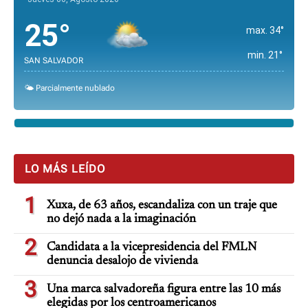
25°
max. 34°
min. 21°
SAN SALVADOR
🌤️ Parcialmente nublado
LO MÁS LEÍDO
1
Xuxa, de 63 años, escandaliza con un traje que
no dejó nada a la imaginación
2
Candidata a la vicepresidencia del FMLN
denuncia desalojo de vivienda
3
Una marca salvadoreña figura entre las 10 más
elegidas por los centroamericanos