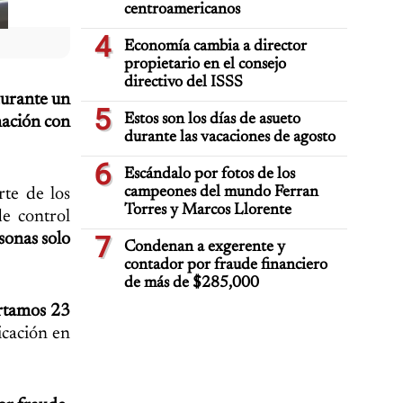
centroamericanos
4
Economía cambia a director
propietario en el consejo
directivo del ISSS
durante un
5
Estos son los días de asueto
nación con
durante las vacaciones de agosto
6
Escándalo por fotos de los
campeones del mundo Ferran
rte de los
Torres y Marcos Llorente
de control
sonas solo
7
Condenan a exgerente y
contador por fraude financiero
de más de $285,000
ortamos 23
icación en