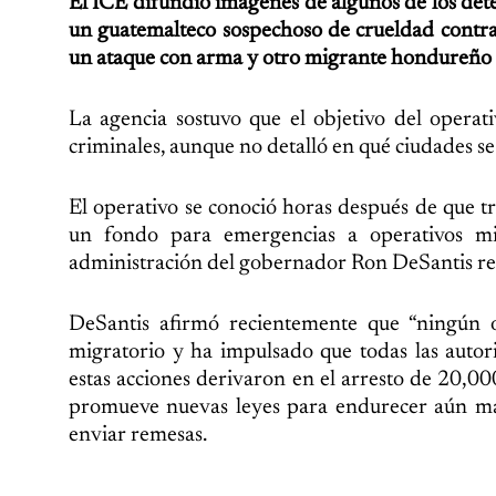
El ICE difundió imágenes de algunos de los det
un guatemalteco sospechoso de crueldad contr
un ataque con arma y otro migrante hondureño 
La agencia sostuvo que el objetivo del operat
criminales, aunque no detalló en qué ciudades se
El operativo se conoció horas después de que t
un fondo para emergencias a operativos mi
administración del gobernador Ron DeSantis remi
DeSantis afirmó recientemente que “ningún 
migratorio y ha impulsado que todas las autor
estas acciones derivaron en el arresto de 20,0
promueve nuevas leyes para endurecer aún más 
enviar remesas.