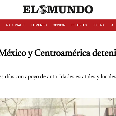
A
NACIONALES
EL MUNDO
OPINIÓN
DEPORTES
ESCENA
IA
México y Centroamérica deteni
s días con apoyo de autoridades estatales y locales