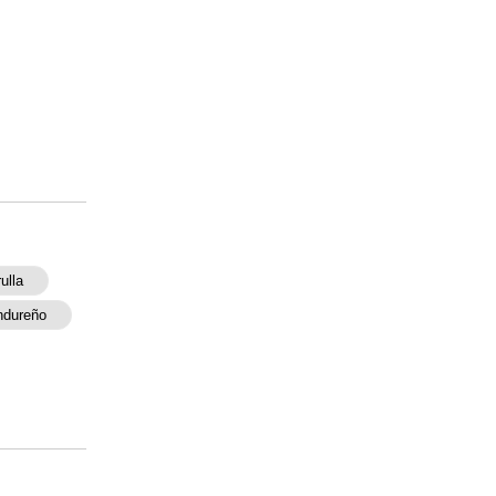
ulla
ndureño