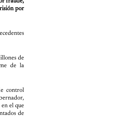
or fraude,
isión por
tecedentes
illones de
rme de la
e control
obernador,
 en el que
entados de