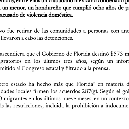
enidos, entre ellos un ciudadano mexicano condenado p
a un menor, un hondureño que cumplió ocho años de pr
acusado de violencia doméstica.
ivo fue retirar de las comunidades a personas con an
 llevaron a cabo las detenciones.
rascendiera que el Gobierno de Florida destinó $573 m
gratorios en los últimos tres años, según un info
tido al Congreso estatal y filtrado a la prensa.
otro estado ha hecho más que Florida” en materia d
idades locales firmen los acuerdos 287(g). Según el g
00 migrantes en los últimos nueve meses, en un contexto
las restricciones, incluida la prohibición a indocum