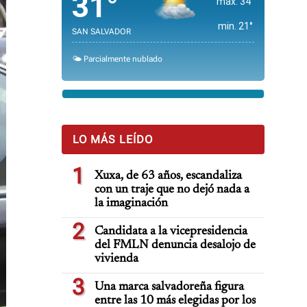
31°
max. 34°
min. 21°
SAN SALVADOR
🌤️ Parcialmente nublado
LO MÁS LEÍDO
1
Xuxa, de 63 años, escandaliza
con un traje que no dejó nada a
la imaginación
2
Candidata a la vicepresidencia
del FMLN denuncia desalojo de
vivienda
3
Una marca salvadoreña figura
entre las 10 más elegidas por los