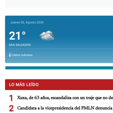
Jueves 06, Agosto 2026
21°
SAN SALVADOR
🌡️ Cielos nubosos
LO MÁS LEÍDO
1
Xuxa, de 63 años, escandaliza con un traje que no d
2
Candidata a la vicepresidencia del FMLN denuncia 