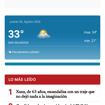
Jueves 06, Agosto 2026
33°
max. 34°
min. 21°
SAN SALVADOR
🌤️ Parcialmente nublado
LO MÁS LEÍDO
1
Xuxa, de 63 años, escandaliza con un traje que
no dejó nada a la imaginación