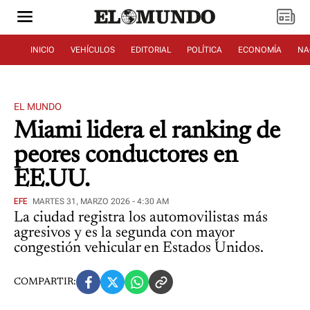
INICIO
VEHÍCULOS
EDITORIAL
POLÍTICA
ECONOMÍA
NA
EL MUNDO
Miami lidera el ranking de
peores conductores en
EE.UU.
EFE
MARTES 31, MARZO 2026 - 4:30 AM
La ciudad registra los automovilistas más
agresivos y es la segunda con mayor
congestión vehicular en Estados Unidos.
COMPARTIR: