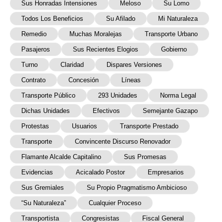
Sus Honradas Intensiones
Meloso
Su Lomo
Todos Los Beneficios
Su Afilado
Mi Naturaleza
Remedio
Muchas Moralejas
Transporte Urbano
Pasajeros
Sus Recientes Elogios
Gobierno
Turno
Claridad
Dispares Versiones
Contrato
Concesión
Líneas
Transporte Público
293 Unidades
Norma Legal
Dichas Unidades
Efectivos
Semejante Gazapo
Protestas
Usuarios
Transporte Prestado
Transporte
Convincente Discurso Renovador
Flamante Alcalde Capitalino
Sus Promesas
Evidencias
Acicalado Postor
Empresarios
Sus Gremiales
Su Propio Pragmatismo Ambicioso
“su Naturaleza”
Cualquier Proceso
Transportista
Congresistas
Fiscal General