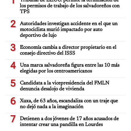
1
Tribunal de EE.UU. permite la terminación de
los permisos de trabajo de los salvadoreños con
TPS
2
Autoridades investigan accidente en el que un
motociclista murió impactado por auto
deportivo de lujo
3
Economía cambia a director propietario en el
consejo directivo del ISSS
4
Una marca salvadoreña figura entre las 10 más
elegidas por los centroamericanos
5
Candidata a la vicepresidencia del FMLN
denuncia desalojo de vivienda
6
Xuxa, de 63 años, escandaliza con un traje que
no dejó nada a la imaginación
7
Detienen a dos jóvenes de 17 años acusados de
intentar crear una pandilla en Lourdes