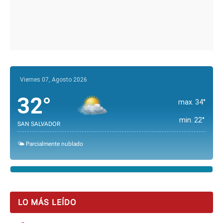
Viernes 07, Agosto 2026
32°
max. 34°
min. 22°
SAN SALVADOR
🌤️ Parcialmente nublado
LO MÁS LEÍDO