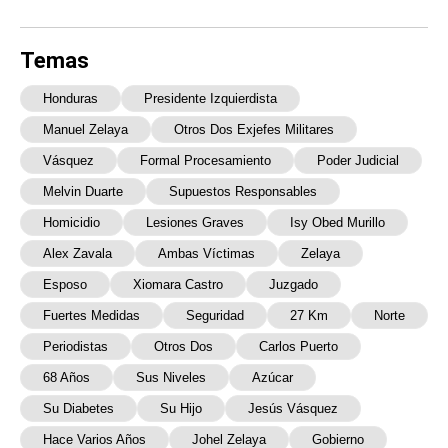
Temas
Honduras
Presidente Izquierdista
Manuel Zelaya
Otros Dos Exjefes Militares
Vásquez
Formal Procesamiento
Poder Judicial
Melvin Duarte
Supuestos Responsables
Homicidio
Lesiones Graves
Isy Obed Murillo
Alex Zavala
Ambas Víctimas
Zelaya
Esposo
Xiomara Castro
Juzgado
Fuertes Medidas
Seguridad
27 Km
Norte
Periodistas
Otros Dos
Carlos Puerto
68 Años
Sus Niveles
Azúcar
Su Diabetes
Su Hijo
Jesús Vásquez
Hace Varios Años
Johel Zelaya
Gobierno