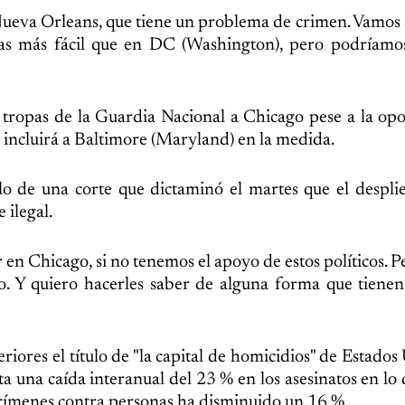
a Nueva Orleans, que tiene un problema de crimen. Vamos 
as más fácil que en DC (Washington), pero podríamos
tropas de la Guardia Nacional a Chicago pese a la opo
 incluirá a Baltimore (Maryland) en la medida.
llo de una corte que dictaminó el martes que el despli
 ilegal.
en Chicago, si no tenemos el apoyo de estos políticos. Pe
o. Y quiero hacerles saber de alguna forma que tiene
ores el título de "la capital de homicidios" de Estados 
 una caída interanual del 23 % en los asesinatos en lo 
 crímenes contra personas ha disminuido un 16 %.