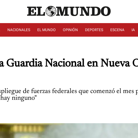
A
NACIONALES
EL MUNDO
OPINIÓN
DEPORTES
ESCENA
IA
a Guardia Nacional en Nueva O
despliegue de fuerzas federales que comenzó el me
 hay ninguno"