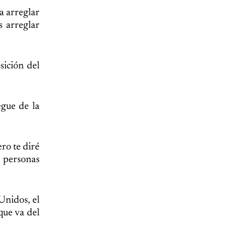
a arreglar
 arreglar
sición del
egue de la
ro te diré
n personas
Unidos, el
que va del