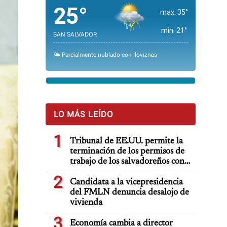
25°
max. 35°
min. 21°
SAN SALVADOR
🌤️ Parcialmente nublado con lloviznas
LO MÁS LEÍDO
1
Tribunal de EE.UU. permite la
terminación de los permisos de
trabajo de los salvadoreños con
TPS
2
Candidata a la vicepresidencia
del FMLN denuncia desalojo de
vivienda
3
Economía cambia a director