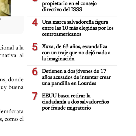
propietario en el consejo
directivo del ISSS
4
N
Una marca salvadoreña figura
entre las 10 más elegidas por los
centroamericanos
5
Xuxa, de 63 años, escandaliza
ional a la
con un traje que no dejó nada a
nativa al
la imaginación
6
Detienen a dos jóvenes de 17
años acusados de intentar crear
ns, donde
una pandilla en Lourdes
 muy buena
7
EEUU busca retirar la
ciudadanía a dos salvadoreños
por fraude migratorio
 demócrata
s, como el