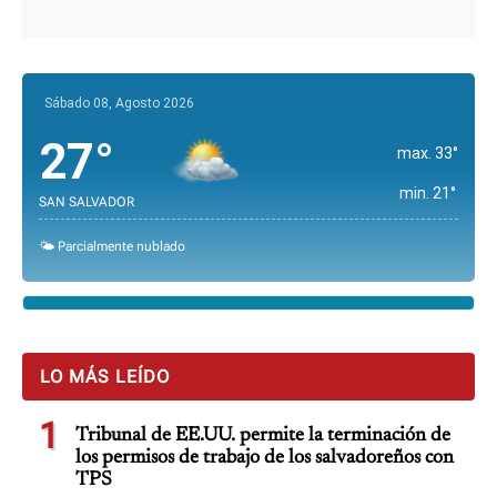
Sábado 08, Agosto 2026
27°
max. 33°
min. 21°
SAN SALVADOR
🌤️ Parcialmente nublado
LO MÁS LEÍDO
1
Tribunal de EE.UU. permite la terminación de
los permisos de trabajo de los salvadoreños con
TPS