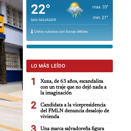
22°
max. 33°
min. 21°
SAN SALVADOR
🌡️ Cielos nubosos con lluvias débiles
LO MÁS LEÍDO
1
Xuxa, de 63 años, escandaliza
con un traje que no dejó nada a
la imaginación
2
Candidata a la vicepresidencia
del FMLN denuncia desalojo de
vivienda
3
Una marca salvadoreña figura