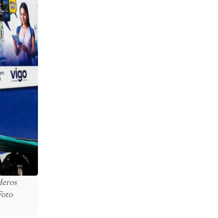
deros
Foto