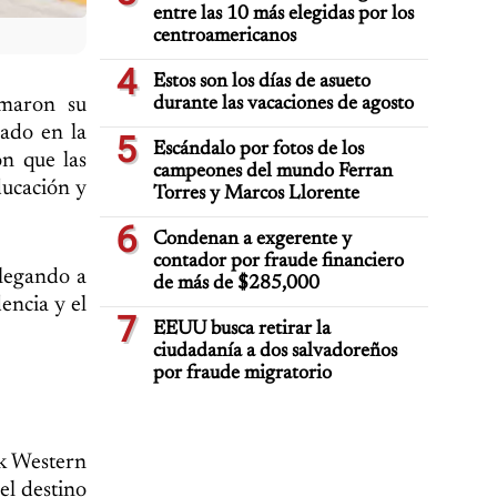
entre las 10 más elegidas por los
centroamericanos
4
Estos son los días de asueto
durante las vacaciones de agosto
rmaron su
rado en la
5
Escándalo por fotos de los
on que las
campeones del mundo Ferran
ducación y
Torres y Marcos Llorente
6
Condenan a exgerente y
contador por fraude financiero
llegando a
de más de $285,000
encia y el
7
EEUU busca retirar la
ciudadanía a dos salvadoreños
por fraude migratorio
k Western
el destino