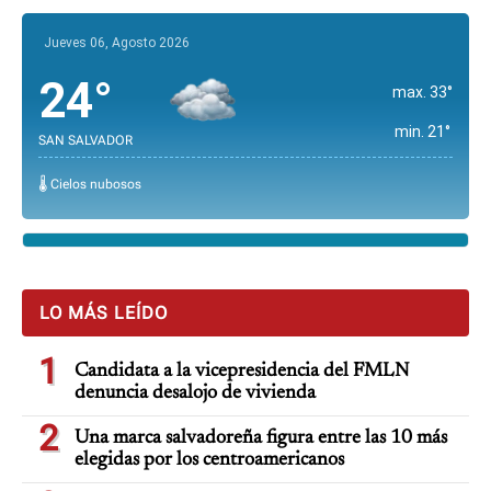
Jueves 06, Agosto 2026
24°
max. 33°
min. 21°
SAN SALVADOR
🌡️ Cielos nubosos
LO MÁS LEÍDO
1
Candidata a la vicepresidencia del FMLN
denuncia desalojo de vivienda
2
Una marca salvadoreña figura entre las 10 más
elegidas por los centroamericanos