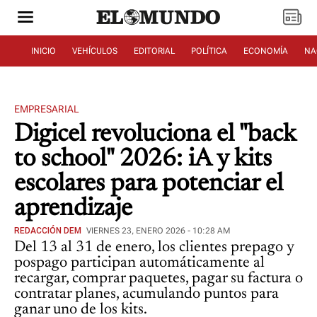
INICIO
VEHÍCULOS
EDITORIAL
POLÍTICA
ECONOMÍA
NA
EMPRESARIAL
Digicel revoluciona el "back
to school" 2026: iA y kits
escolares para potenciar el
aprendizaje
REDACCIÓN DEM
VIERNES 23, ENERO 2026 - 10:28 AM
Del 13 al 31 de enero, los clientes prepago y
pospago participan automáticamente al
recargar, comprar paquetes, pagar su factura o
contratar planes, acumulando puntos para
ganar uno de los kits.