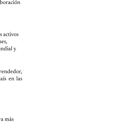
aboración
 activos
ses,
ndial y
rendedor,
aís en las
va más