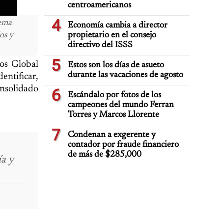
centroamericanos
4
tema
Economía cambia a director
os y
propietario en el consejo
directivo del ISSS
5
os Global
Estos son los días de asueto
durante las vacaciones de agosto
ntificar,
onsolidado
6
Escándalo por fotos de los
campeones del mundo Ferran
Torres y Marcos Llorente
7
Condenan a exgerente y
contador por fraude financiero
de más de $285,000
ía y