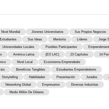
Nivel Mundial
Jóvenes Universitarios
Sus Propios Negocios
Estudiantes
Sus Ideas
Mentoría
Líderes
Jorge 
Universidades Locales
Posibles Participantes
Emprendimie
es
América Latina
(EO LAC)
23 Capítulos
14 Paí
mico
Nivel Local
Ecosistema Emprendedor
aís
Beneficios Tangibles
Estudiantes Emprendedores
Storytelling
Habilidades
Presentación
Jurados
Networking Global
Empresarios
Diversas Industrias
Medio Millón De Dólares