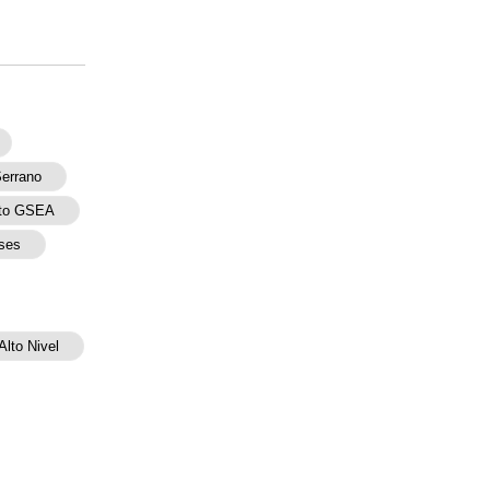
Serrano
nto GSEA
ses
Alto Nivel