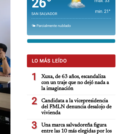
26°
max. 33°
min. 21°
SAN SALVADOR
🌤️ Parcialmente nublado
LO MÁS LEÍDO
1
Xuxa, de 63 años, escandaliza
con un traje que no dejó nada a
la imaginación
2
Candidata a la vicepresidencia
del FMLN denuncia desalojo de
vivienda
3
Una marca salvadoreña figura
entre las 10 más elegidas por los