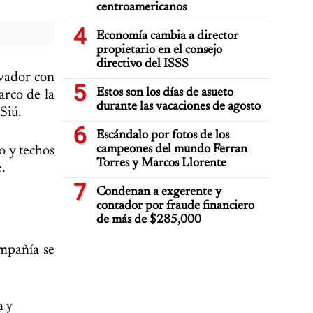
centroamericanos
4
Economía cambia a director
propietario en el consejo
directivo del ISSS
lvador con
5
Estos son los días de asueto
arco de la
durante las vacaciones de agosto
Siú.
6
Escándalo por fotos de los
campeones del mundo Ferran
o y techos
Torres y Marcos Llorente
.
7
Condenan a exgerente y
contador por fraude financiero
de más de $285,000
ompañía se
a y