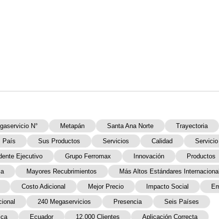
gaservicio N°
Metapán
Santa Ana Norte
Trayectoria
País
Sus Productos
Servicios
Calidad
Servicio
dente Ejecutivo
Grupo Ferromax
Innovación
Productos
ia
Mayores Recubrimientos
Más Altos Estándares Internaciona
Costo Adicional
Mejor Precio
Impacto Social
Em
cional
240 Megaservicios
Presencia
Seis Países
ica
Ecuador
12,000 Clientes
Aplicación Correcta