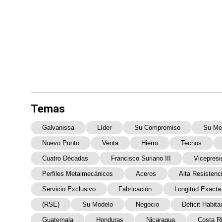
Temas
Galvanissa
Líder
Su Compromiso
Su Me
Nuevo Punto
Venta
Hierro
Techos
Cuatro Décadas
Francisco Suriano III
Vicepresi
Perfiles Metalmecánicos
Aceros
Alta Resistenc
Servicio Exclusivo
Fabricación
Longitud Exacta
(RSE)
Su Modelo
Negocio
Déficit Habita
Guatemala
Honduras
Nicaragua
Costa R