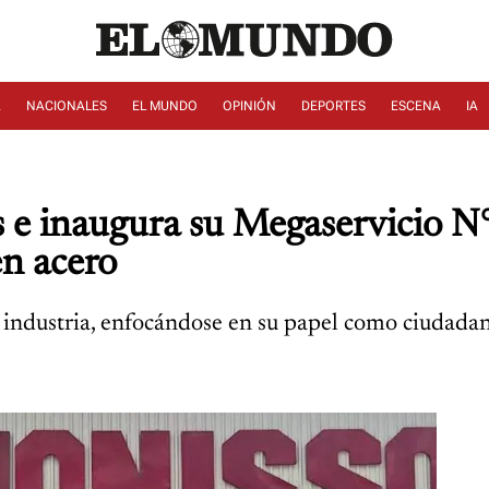
A
NACIONALES
EL MUNDO
OPINIÓN
DEPORTES
ESCENA
IA
s e inaugura su Megaservicio 
en acero
 industria, enfocándose en su papel como ciudadan