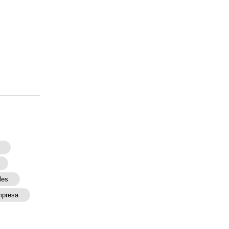
les
presa