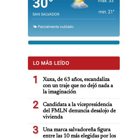
30°
max. 33°
min. 21°
SAN SALVADOR
🌤️ Parcialmente nublado
LO MÁS LEÍDO
1
Xuxa, de 63 años, escandaliza
con un traje que no dejó nada a
la imaginación
2
Candidata a la vicepresidencia
del FMLN denuncia desalojo de
vivienda
3
Una marca salvadoreña figura
entre las 10 más elegidas por los