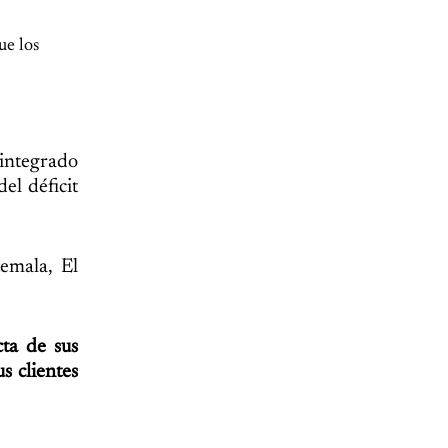
ue los
 integrado
el déficit
emala, El
ta de sus
s clientes