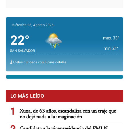
Miércoles 05, Agosto 2026
22°
max. 33°
min. 21°
SAN SALVADOR
🌡️ Cielos nubosos con lluvias débiles
LO MÁS LEÍDO
1
Xuxa, de 63 años, escandaliza con un traje que
no dejó nada a la imaginación