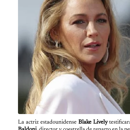
La actriz estadounidense
Blake Lively
testifica
Baldoni
, director y coestrella de reparto en la p