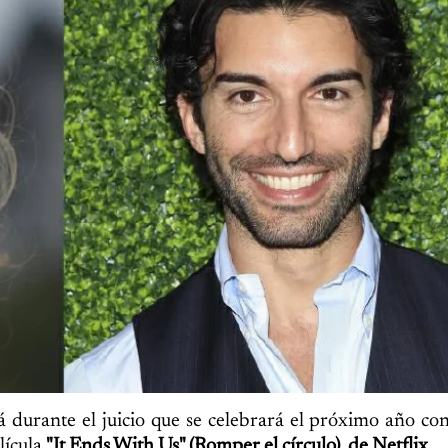
rá durante el juicio que se celebrará el próximo año co
elícula
"It Ends With Us" (Romper el círculo), de Netflix.