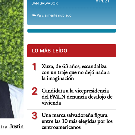
min. 21°
SAN SALVADOR
🌤️ Parcialmente nublado
LO MÁS LEÍDO
1
Xuxa, de 63 años, escandaliza
con un traje que no dejó nada a
la imaginación
2
Candidata a la vicepresidencia
del FMLN denuncia desalojo de
vivienda
3
Una marca salvadoreña figura
entre las 10 más elegidas por los
ntra
Justin
centroamericanos