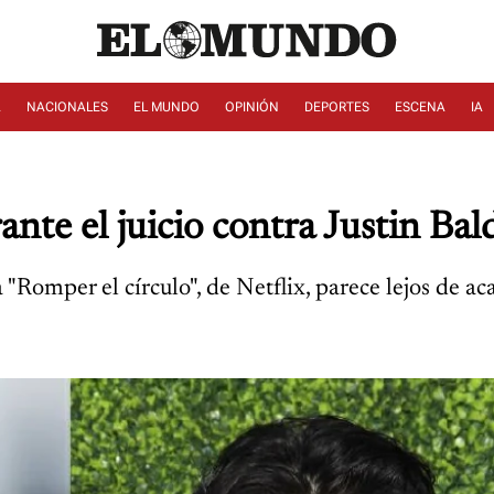
A
NACIONALES
EL MUNDO
OPINIÓN
DEPORTES
ESCENA
IA
rante el juicio contra Justin Ba
a "Romper el círculo", de Netflix, parece lejos de ac