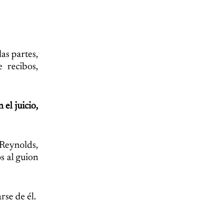
as partes,
 recibos,
 el juicio,
 Reynolds,
s al guion
se de él.