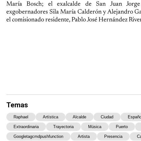
María Bosch; el exalcalde de San Juan Jorge 
exgobernadores Sila María Calderón y Alejandro Gar
el comisionado residente, Pablo José Hernández Rive
Temas
Raphael
Artística
Alcalde
Ciudad
Españo
Extraordinaria
Trayectoria
Música
Puerto
Googletagcmdpushfunction
Artista
Presencia
C