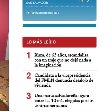
min. 21°
SAN SALVADOR
🌤️ Parcialmente nublado
LO MÁS LEÍDO
1
Xuxa, de 63 años, escandaliza
con un traje que no dejó nada a
la imaginación
2
Candidata a la vicepresidencia
del FMLN denuncia desalojo de
vivienda
3
Una marca salvadoreña figura
entre las 10 más elegidas por los
centroamericanos