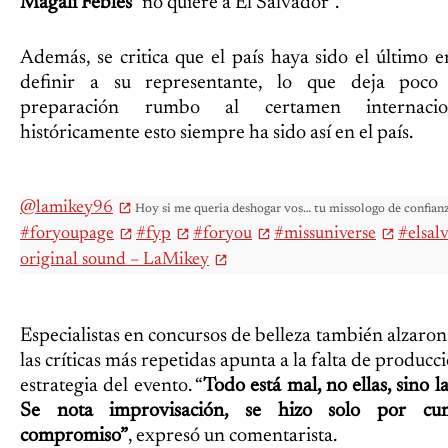
Magali Febles
“no quiere a El Salvador”.
Además, se critica que el país haya sido el último e
definir a su representante, lo que deja poco
preparación rumbo al certamen internacio
históricamente esto siempre ha sido así en el país.
@lamikey96
Hoy si me queria deshogar vos… tu missologo de confi
#foryoupage
#fyp
#foryou
#missuniverse
#elsal
original sound – LaMikey
Especialistas en concursos de belleza también alzaron
las críticas más repetidas apunta a la falta de producci
estrategia del evento. “
Todo está mal, no ellas, sino l
Se nota improvisación, se hizo solo por cu
compromiso”
, expresó un comentarista.