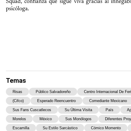
Squad, confianza que sigue viva gracias al innegab
psicóloga.
Temas
Risas
Público Salvadoreño
Centro Internacional De Fer
(Cifco)
Esperado Reencuentro
Comediante Mexicano
Sus Fans Cuscatlecos
Su Última Visita
País
Ap
Morelos
México
Sus Monólogos
Diferentes Pro
Escamilla
Su Estilo Sarcástico
Cómico Momento