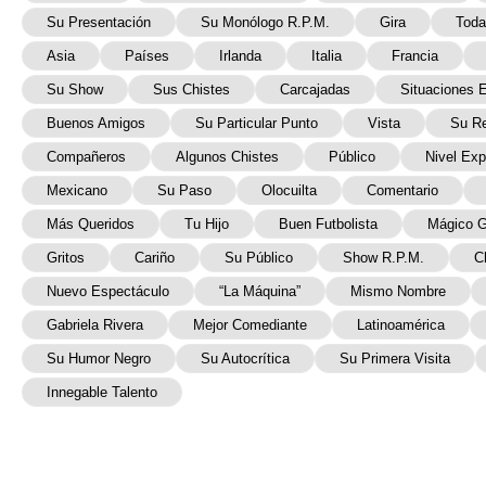
Su Presentación
Su Monólogo R.P.M.
Gira
Toda
Asia
Países
Irlanda
Italia
Francia
Su Show
Sus Chistes
Carcajadas
Situaciones 
Buenos Amigos
Su Particular Punto
Vista
Su R
Compañeros
Algunos Chistes
Público
Nivel Exp
Mexicano
Su Paso
Olocuilta
Comentario
Más Queridos
Tu Hijo
Buen Futbolista
Mágico G
Gritos
Cariño
Su Público
Show R.P.M.
C
Nuevo Espectáculo
“la Máquina”
Mismo Nombre
Gabriela Rivera
Mejor Comediante
Latinoamérica
Su Humor Negro
Su Autocrítica
Su Primera Visita
Innegable Talento