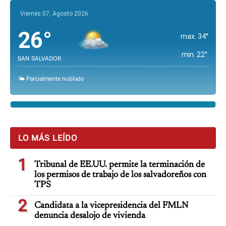
Viernes 07, Agosto 2026
26°
max. 34°
min. 22°
SAN SALVADOR
🌤️ Parcialmente nublado
LO MÁS LEÍDO
1
Tribunal de EE.UU. permite la terminación de
los permisos de trabajo de los salvadoreños con
TPS
2
Candidata a la vicepresidencia del FMLN
denuncia desalojo de vivienda