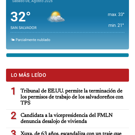
Sábado 08, Agosto 2026
32°
max. 33°
min. 21°
SAN SALVADOR
🌤️ Parcialmente nublado
LO MÁS LEÍDO
1
Tribunal de EE.UU. permite la terminación de
los permisos de trabajo de los salvadoreños con
TPS
2
Candidata a la vicepresidencia del FMLN
denuncia desalojo de vivienda
3
Xuxa, de 63 años, escandaliza con un traje que