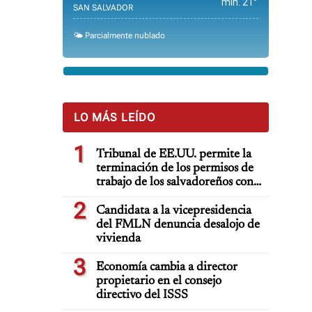
min. 21°
SAN SALVADOR
🌤️ Parcialmente nublado
LO MÁS LEÍDO
1
Tribunal de EE.UU. permite la
terminación de los permisos de
trabajo de los salvadoreños con
TPS
2
Candidata a la vicepresidencia
del FMLN denuncia desalojo de
vivienda
3
Economía cambia a director
propietario en el consejo
directivo del ISSS