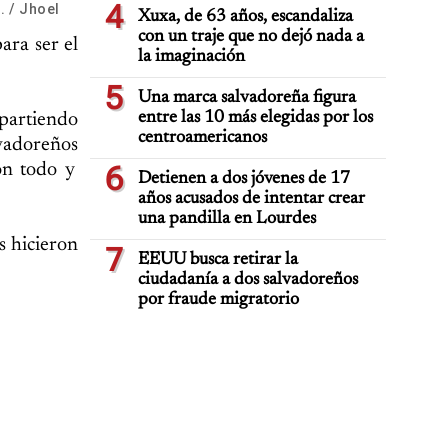
4
. / Jhoel
Xuxa, de 63 años, escandaliza
con un traje que no dejó nada a
ara ser el
la imaginación
5
Una marca salvadoreña figura
entre las 10 más elegidas por los
partiendo
centroamericanos
lvadoreños
on todo y
6
Detienen a dos jóvenes de 17
años acusados de intentar crear
una pandilla en Lourdes
s hicieron
7
EEUU busca retirar la
ciudadanía a dos salvadoreños
por fraude migratorio