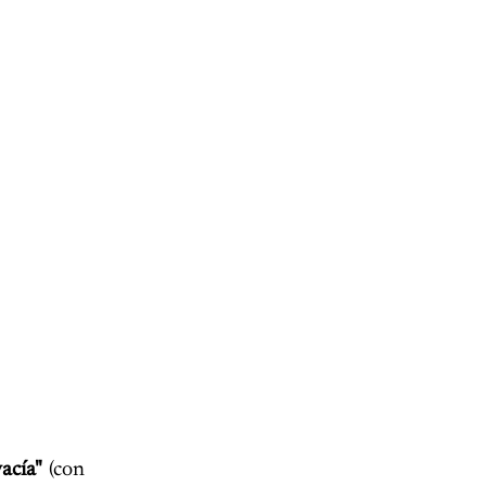
acía"
(con