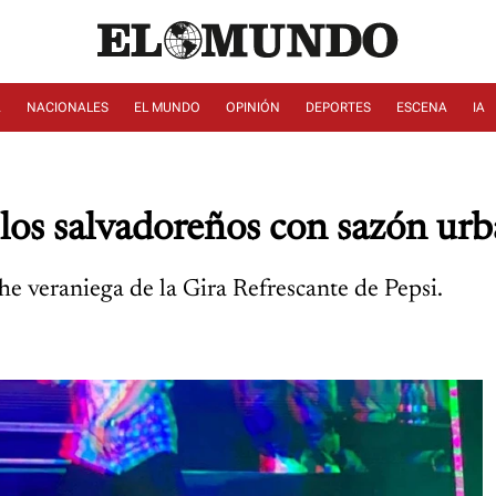
A
NACIONALES
EL MUNDO
OPINIÓN
DEPORTES
ESCENA
IA
los salvadoreños con sazón ur
e veraniega de la Gira Refrescante de Pepsi.