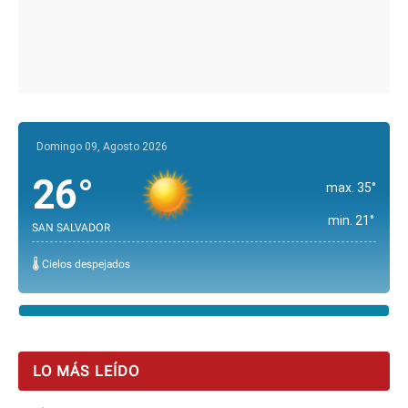
Domingo 09, Agosto 2026
26°
max. 35°
min. 21°
SAN SALVADOR
🌡️ Cielos despejados
LO MÁS LEÍDO