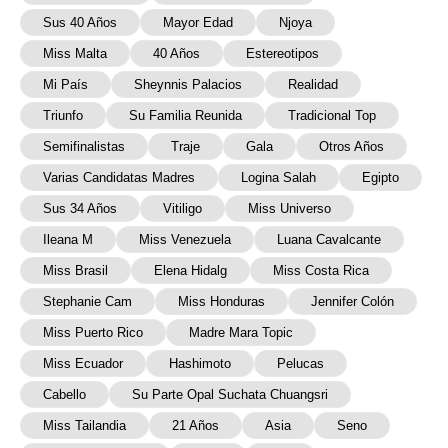
Sus 40 Años
Mayor Edad
Njoya
Miss Malta
40 Años
Estereotipos
Mi País
Sheynnis Palacios
Realidad
Triunfo
Su Familia Reunida
Tradicional Top
Semifinalistas
Traje
Gala
Otros Años
Varias Candidatas Madres
Logina Salah
Egipto
Sus 34 Años
Vitiligo
Miss Universo
Ileana M
Miss Venezuela
Luana Cavalcante
Miss Brasil
Elena Hidalg
Miss Costa Rica
Stephanie Cam
Miss Honduras
Jennifer Colón
Miss Puerto Rico
Madre Mara Topic
Miss Ecuador
Hashimoto
Pelucas
Cabello
Su Parte Opal Suchata Chuangsri
Miss Tailandia
21 Años
Asia
Seno