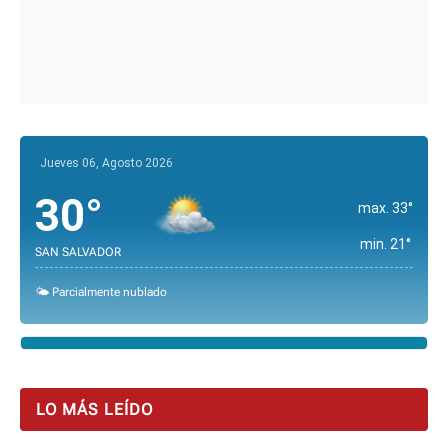
Jueves 06, Agosto 2026
30°
max. 33°
min. 21°
SAN SALVADOR
🌤️ Parcialmente nublado
LO MÁS LEÍDO