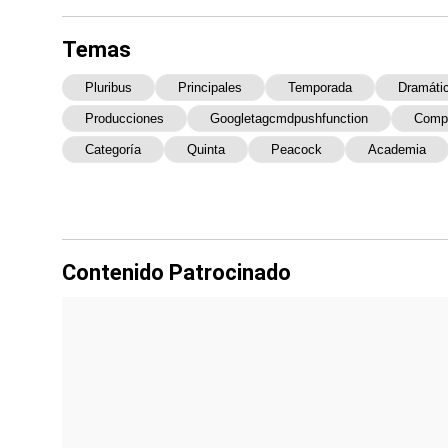
Temas
Pluribus
Principales
Temporada
Dramáti
Producciones
Googletagcmdpushfunction
Compe
Categoría
Quinta
Peacock
Academia
Contenido Patrocinado