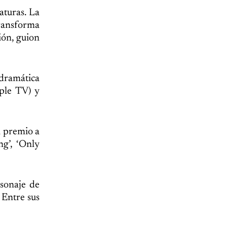
aturas. La
transforma
ión, guion
dramática
ple TV) y
l premio a
g’, ‘Only
sonaje de
 Entre sus