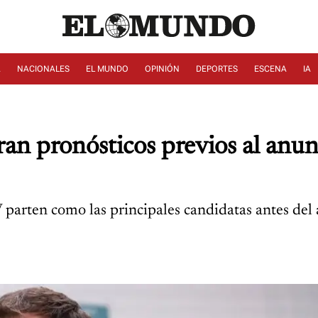
A
NACIONALES
EL MUNDO
OPINIÓN
DEPORTES
ESCENA
IA
deran pronósticos previos al anu
rten como las principales candidatas antes del an