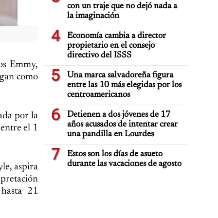
con un traje que no dejó nada a
la imaginación
4
Economía cambia a director
propietario en el consejo
directivo del ISSS
mios Emmy,
5
Una marca salvadoreña figura
legan como
entre las 10 más elegidas por los
centroamericanos
6
Detienen a dos jóvenes de 17
ada por la
años acusados de intentar crear
entre el 1
una pandilla en Lourdes
7
Estos son los días de asueto
durante las vacaciones de agosto
le, aspira
rpretación
 hasta 21