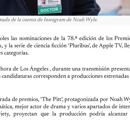
omada de la cuenta de Instagram de Noah Wyle.
coles las nominaciones de la 78.ª edición de los Pre
 la serie de ciencia ficción ‘Pluribus’, de Apple TV, l
s categorías.
, hora de Los Ángeles , durante una transmisión present
Las candidaturas corresponden a producciones estrenadas 
rada de premios, ‘The Pitt’, protagonizada por Noah Wy
ática, mejor actor de drama y varios apartados de inte
riety, proyectan que la producción podría alcanzar