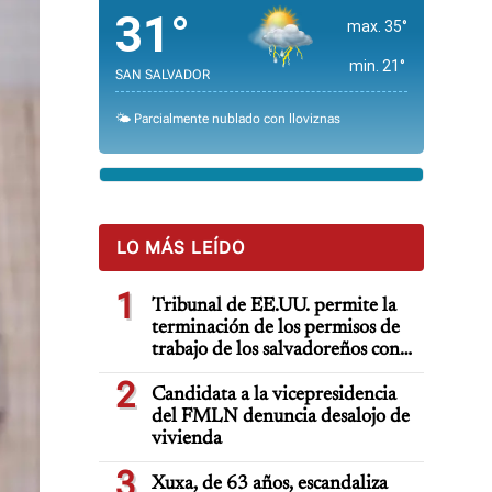
31°
max. 35°
min. 21°
SAN SALVADOR
🌤️ Parcialmente nublado con lloviznas
LO MÁS LEÍDO
1
Tribunal de EE.UU. permite la
terminación de los permisos de
trabajo de los salvadoreños con
TPS
2
Candidata a la vicepresidencia
del FMLN denuncia desalojo de
vivienda
3
Xuxa, de 63 años, escandaliza