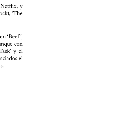
Netflix, y
ock), ‘The
en ‘Beef’,
aunque con
ask’ y el
ciados el
s.