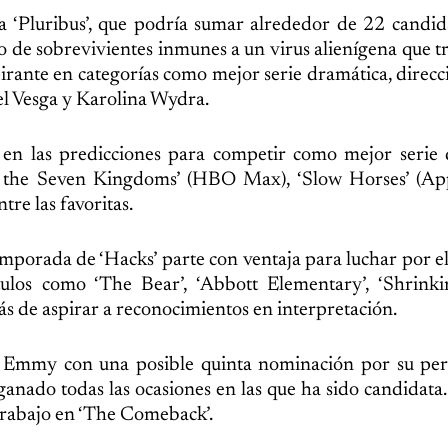
a ‘Pluribus’, que podría sumar alrededor de 22 candid
upo de sobrevivientes inmunes a un virus alienígena que 
irante en categorías como mejor serie dramática, direcc
l Vesga y Karolina Wydra.
en las predicciones para competir como mejor serie 
of the Seven Kingdoms’ (HBO Max), ‘Slow Horses’ (Ap
tre las favoritas.
temporada de ‘Hacks’ parte con ventaja para luchar por e
ulos como ‘The Bear’, ‘Abbott Elementary’, ‘Shrinkin
s de aspirar a reconocimientos en interpretación.
os Emmy con una posible quinta nominación por su per
anado todas las ocasiones en las que ha sido candidata.
trabajo en ‘The Comeback’.