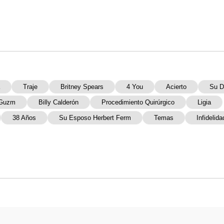
Traje
Britney Spears
4 You
Acierto
Su D
 Guzm
Billy Calderón
Procedimiento Quirúrgico
Ligia
38 Años
Su Esposo Herbert Ferm
Temas
Infidelida