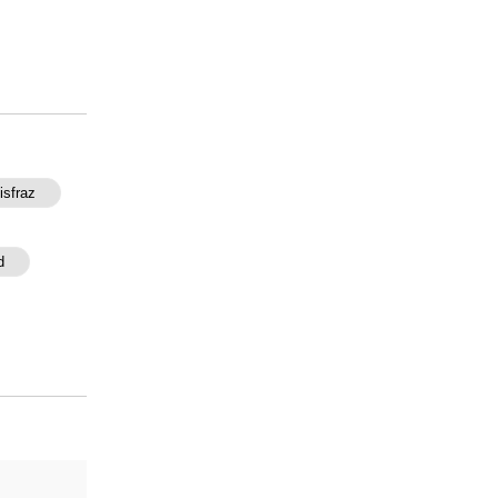
isfraz
d