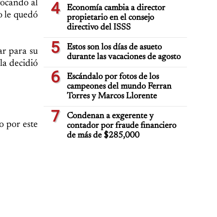
vocando al
4
Economía cambia a director
lo le quedó
propietario en el consejo
directivo del ISSS
5
Estos son los días de asueto
ar para su
durante las vacaciones de agosto
la decidió
6
Escándalo por fotos de los
campeones del mundo Ferran
Torres y Marcos Llorente
7
Condenan a exgerente y
o por este
contador por fraude financiero
de más de $285,000