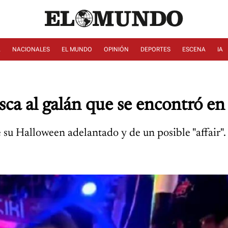
A
NACIONALES
EL MUNDO
OPINIÓN
DEPORTES
ESCENA
IA
sca al galán que se encontró en 
su Halloween adelantado y de un posible "affair".