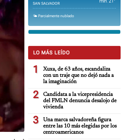
min. 21°
SAN SALVADOR
🌤️ Parcialmente nublado
LO MÁS LEÍDO
1
Xuxa, de 63 años, escandaliza
con un traje que no dejó nada a
la imaginación
2
Candidata a la vicepresidencia
del FMLN denuncia desalojo de
vivienda
3
Una marca salvadoreña figura
entre las 10 más elegidas por los
centroamericanos