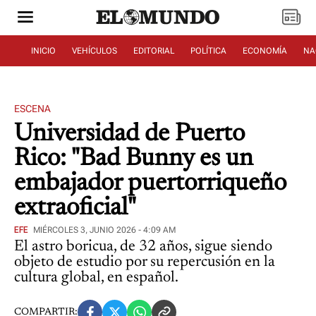
INICIO
VEHÍCULOS
EDITORIAL
POLÍTICA
ECONOMÍA
NA
ESCENA
Universidad de Puerto
Rico: "Bad Bunny es un
embajador puertorriqueño
extraoficial"
EFE
MIÉRCOLES 3, JUNIO 2026 - 4:09 AM
El astro boricua, de 32 años, sigue siendo
objeto de estudio por su repercusión en la
cultura global, en español.
COMPARTIR: