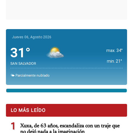
Jueves 06, Agosto 2026
31°
max. 34°
min. 21°
SAN SALVADOR
🌤️ Parcialmente nublado
LO MÁS LEÍDO
1
Xuxa, de 63 años, escandaliza con un traje que
no dejó nada a la imaginación