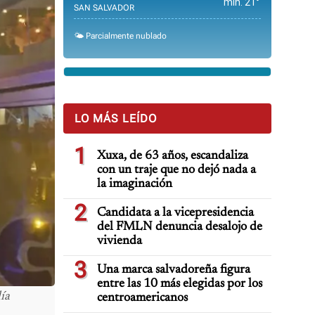
min. 21°
SAN SALVADOR
🌤️ Parcialmente nublado
LO MÁS LEÍDO
1
Xuxa, de 63 años, escandaliza
con un traje que no dejó nada a
la imaginación
2
Candidata a la vicepresidencia
del FMLN denuncia desalojo de
vivienda
3
Una marca salvadoreña figura
entre las 10 más elegidas por los
ía
centroamericanos