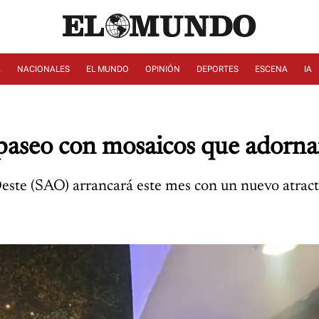
A
NACIONALES
EL MUNDO
OPINIÓN
DEPORTES
ESCENA
IA
 paseo con mosaicos que adorn
ste (SAO) arrancará este mes con un nuevo atracti