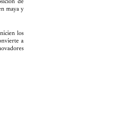
sición de
gen maya y
icien los
onvierte a
nnovadores