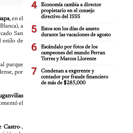
4
Economía cambia a director
propietario en el consejo
directivo del ISSS
uapa
, en el
Blanca), a
5
Estos son los días de asueto
rcado San
durante las vacaciones de agosto
 estilo de
6
Escándalo por fotos de los
campeones del mundo Ferran
Torres y Marcos Llorente
 al parque
7
Condenan a exgerente y
dense, por
contador por fraude financiero
de más de $285,000
buganvilias
comentó el
e Castro
-,