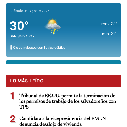
Sábado 08, Agosto 2026
30°
max. 33°
min. 21°
SAN SALVADOR
🌡️ Cielos nubosos con lluvias débiles
LO MÁS LEÍDO
1
Tribunal de EE.UU. permite la terminación de
los permisos de trabajo de los salvadoreños con
TPS
2
Candidata a la vicepresidencia del FMLN
denuncia desalojo de vivienda