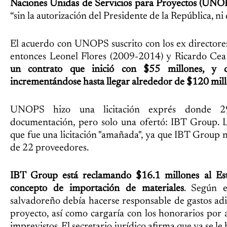
Naciones Unidas de Servicios para Proyectos (UNO
“sin la autorización del Presidente de la República, ni 
El acuerdo con UNOPS suscrito con los ex directores 
entonces Leonel Flores (2009-2014) y Ricardo Cea 
un contrato que inició con $55 millones, y 
incrementándose hasta llegar alrededor de $120 mill
UNOPS hizo una licitación exprés donde 29
documentación, pero solo una ofertó: IBT Group. L
que fue una licitación "amañada", ya que IBT Group 
de 22 proveedores.
IBT Group está reclamando $16.1 millones al Es
concepto de importación de materiales
. Según e
salvadoreño debía hacerse responsable de gastos adi
proyecto, así como cargaría con los honorarios por a
imprevistos. El secretario jurídico afirma que ya se 