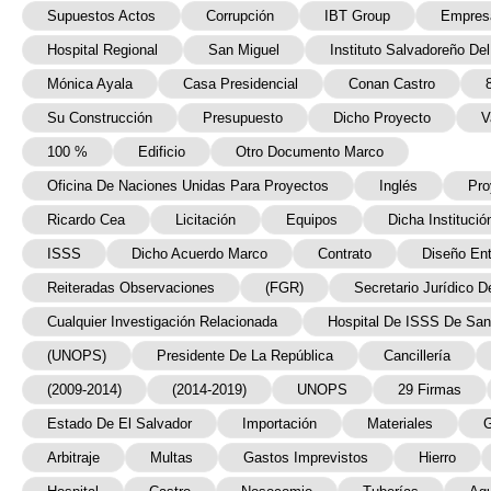
Supuestos Actos
Corrupción
IBT Group
Empres
Hospital Regional
San Miguel
Instituto Salvadoreño De
Mónica Ayala
Casa Presidencial
Conan Castro
Su Construcción
Presupuesto
Dicho Proyecto
V
100 %
Edificio
Otro Documento Marco
Oficina De Naciones Unidas Para Proyectos
Inglés
Pro
Ricardo Cea
Licitación
Equipos
Dicha Institució
ISSS
Dicho Acuerdo Marco
Contrato
Diseño En
Reiteradas Observaciones
(FGR)
Secretario Jurídico D
Cualquier Investigación Relacionada
Hospital De ISSS De San
(UNOPS)
Presidente De La República
Cancillería
(2009-2014)
(2014-2019)
UNOPS
29 Firmas
Estado De El Salvador
Importación
Materiales
G
Arbitraje
Multas
Gastos Imprevistos
Hierro