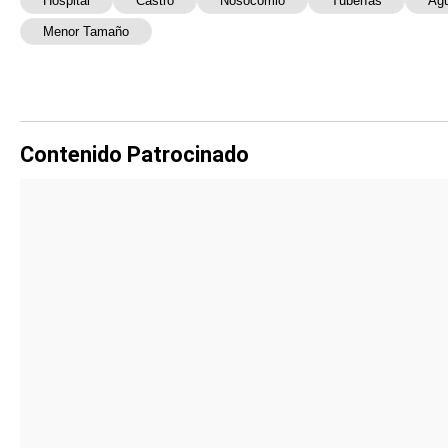
Hospital
Castro
Nosocomio
Tuberías
Ag
Menor Tamaño
Contenido Patrocinado