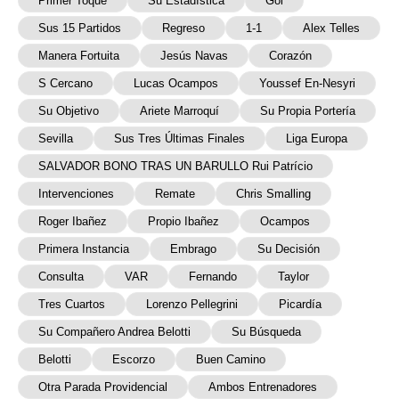
Primer Toque
Su Estadística
Gol
Sus 15 Partidos
Regreso
1-1
Alex Telles
Manera Fortuita
Jesús Navas
Corazón
S Cercano
Lucas Ocampos
Youssef En-Nesyri
Su Objetivo
Ariete Marroquí
Su Propia Portería
Sevilla
Sus Tres Últimas Finales
Liga Europa
SALVADOR BONO TRAS UN BARULLO Rui Patrício
Intervenciones
Remate
Chris Smalling
Roger Ibañez
Propio Ibañez
Ocampos
Primera Instancia
Embrago
Su Decisión
Consulta
VAR
Fernando
Taylor
Tres Cuartos
Lorenzo Pellegrini
Picardía
Su Compañero Andrea Belotti
Su Búsqueda
Belotti
Escorzo
Buen Camino
Otra Parada Providencial
Ambos Entrenadores