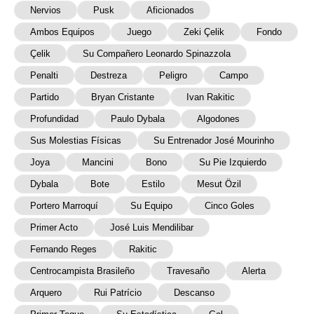
Nervios
Pusk
Aficionados
Ambos Equipos
Juego
Zeki Çelik
Fondo
Çelik
Su Compañero Leonardo Spinazzola
Penalti
Destreza
Peligro
Campo
Partido
Bryan Cristante
Ivan Rakitic
Profundidad
Paulo Dybala
Algodones
Sus Molestias Físicas
Su Entrenador José Mourinho
Joya
Mancini
Bono
Su Pie Izquierdo
Dybala
Bote
Estilo
Mesut Özil
Portero Marroquí
Su Equipo
Cinco Goles
Primer Acto
José Luis Mendilibar
Fernando Reges
Rakitic
Centrocampista Brasileño
Travesaño
Alerta
Arquero
Rui Patrício
Descanso