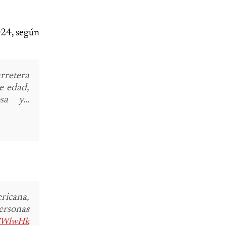
024, según
rretera
e edad,
a y...
ricana,
ersonas
FCWlwHk