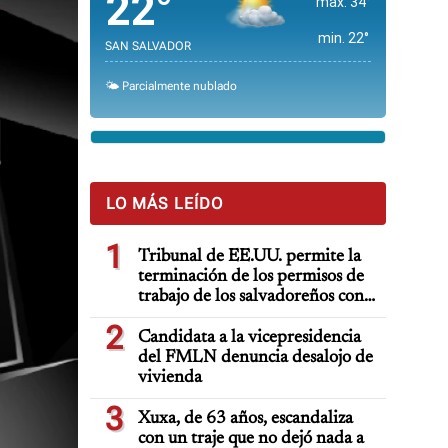
22°
max. 34°
min. 22°
SAN SALVADOR
🌤️ Parcialmente nublado
LO MÁS LEÍDO
1
Tribunal de EE.UU. permite la
terminación de los permisos de
trabajo de los salvadoreños con
TPS
2
Candidata a la vicepresidencia
del FMLN denuncia desalojo de
vivienda
3
Xuxa, de 63 años, escandaliza
con un traje que no dejó nada a